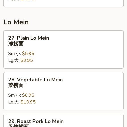
Rice
罗
勒
Lo Mein
本
楼
27.
27. Plain Lo Mein
炒
Plain
净捞面
饭
Lo
Sm.小:
$5.95
Mein
Lg.大:
$9.95
净
捞
面
28.
28. Vegetable Lo Mein
Vegetable
菜捞面
Lo
Sm.小:
$6.95
Mein
Lg.大:
$10.95
菜
捞
面
29.
29. Roast Pork Lo Mein
Roast