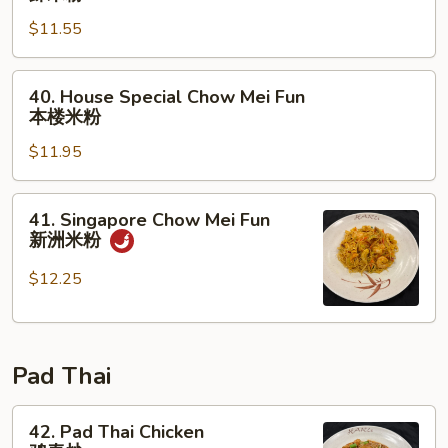
粉
Chow
$11.55
Mei
Fun
虾
40.
40. House Special Chow Mei Fun
米
House
本楼米粉
粉
Special
$11.95
Chow
Mei
Fun
41.
41. Singapore Chow Mei Fun
本
Singapore
新洲米粉
楼
Chow
米
Mei
$12.25
粉
Fun
新
洲
Pad Thai
米
粉
42.
42. Pad Thai Chicken
Pad