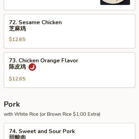
左
宗
72.
鸡
72. Sesame Chicken
Sesame
芝麻鸡
Chicken
$12.65
芝
麻
鸡
73.
73. Chicken Orange Flavor
Chicken
陈皮鸡
Orange
Flavor
$12.65
陈
皮
鸡
Pork
with White Rice (or Brown Rice $1.00 Extra)
74.
74. Sweet and Sour Pork
Sweet
甜酸肉