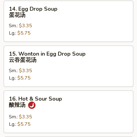
14.
14. Egg Drop Soup
Egg
蛋花汤
Drop
Sm.:
$3.35
Soup
Lg.:
$5.75
蛋
花
汤
15.
15. Wonton in Egg Drop Soup
Wonton
云吞蛋花汤
in
Sm.:
$3.35
Egg
Lg.:
$5.75
Drop
Soup
云
16.
16. Hot & Sour Soup
吞
Hot
酸辣汤
蛋
&
花
Sour
Sm.:
$3.35
汤
Soup
Lg.:
$5.75
酸