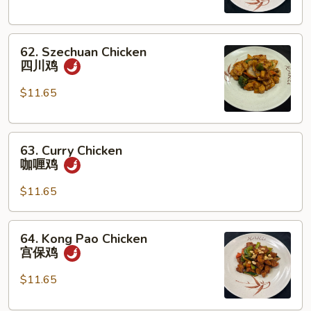
果
鸡
62.
62. Szechuan Chicken
Szechuan
四川鸡
Chicken
四
$11.65
川
鸡
63.
63. Curry Chicken
Curry
咖喱鸡
Chicken
咖
$11.65
喱
鸡
64.
64. Kong Pao Chicken
Kong
宫保鸡
Pao
Chicken
$11.65
宫