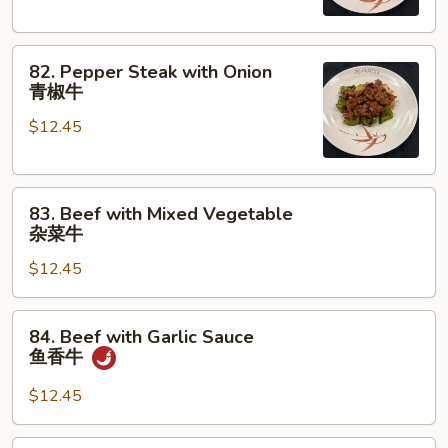
芥
兰
82.
牛
82. Pepper Steak with Onion
Pepper
青椒牛
Steak
$12.45
with
Onion
青
83.
椒
83. Beef with Mixed Vegetable
Beef
牛
杂菜牛
with
$12.45
Mixed
Vegetable
杂
84.
84. Beef with Garlic Sauce
菜
Beef
鱼香牛
牛
with
Garlic
$12.45
Sauce
鱼