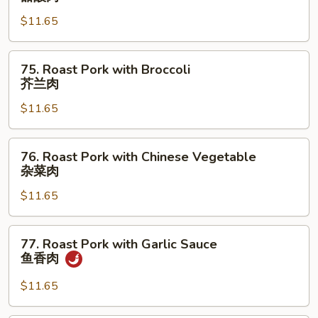
and
$11.65
Sour
Pork
甜
75.
75. Roast Pork with Broccoli
酸
Roast
芥兰肉
肉
Pork
$11.65
with
Broccoli
芥
76.
76. Roast Pork with Chinese Vegetable
兰
Roast
杂菜肉
肉
Pork
$11.65
with
Chinese
Vegetable
77.
77. Roast Pork with Garlic Sauce
杂
Roast
鱼香肉
菜
Pork
肉
with
$11.65
Garlic