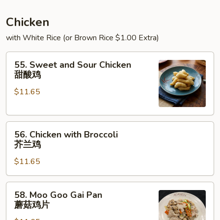
须
虾
Chicken
with White Rice (or Brown Rice $1.00 Extra)
55.
55. Sweet and Sour Chicken
Sweet
甜酸鸡
and
$11.65
Sour
Chicken
甜
56.
酸
56. Chicken with Broccoli
Chicken
鸡
芥兰鸡
with
$11.65
Broccoli
芥
兰
58.
58. Moo Goo Gai Pan
鸡
Moo
蘑菇鸡片
Goo