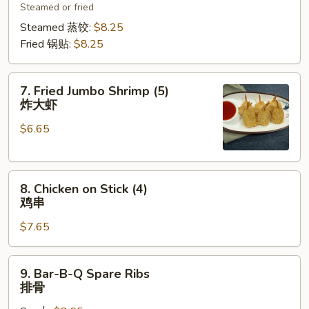
Steamed or fried
(8)
饺
Steamed 蒸饺:
$8.25
子
Fried 锅贴:
$8.25
7.
7. Fried Jumbo Shrimp (5)
Fried
炸大虾
Jumbo
$6.65
Shrimp
(5)
炸
8.
大
8. Chicken on Stick (4)
Chicken
虾
鸡串
on
$7.65
Stick
(4)
鸡
9.
9. Bar-B-Q Spare Ribs
串
Bar-
排骨
B-