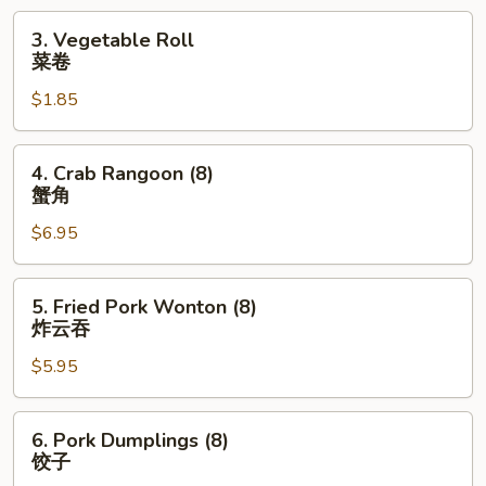
3.
3. Vegetable Roll
Vegetable
菜卷
Roll
$1.85
菜
卷
4.
4. Crab Rangoon (8)
Crab
蟹角
Rangoon
$6.95
(8)
蟹
角
5.
5. Fried Pork Wonton (8)
Fried
炸云吞
Pork
$5.95
Wonton
(8)
炸
6.
6. Pork Dumplings (8)
云
Pork
饺子
吞
Dumplings