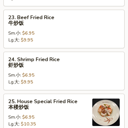
炒
饭
23.
23. Beef Fried Rice
Beef
牛炒饭
Fried
Sm.小:
$6.95
Rice
Lg.大:
$9.95
牛
炒
饭
24.
24. Shrimp Fried Rice
Shrimp
虾炒饭
Fried
Sm.小:
$6.95
Rice
Lg.大:
$9.95
虾
炒
饭
25.
25. House Special Fried Rice
House
本楼炒饭
Special
Sm.小:
$6.95
Fried
Lg.大:
$10.35
Rice