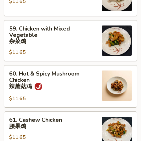
$11.65
Gai
Pan
蘑
59.
菇
59. Chicken with Mixed
Chicken
鸡
Vegetable
with
片
杂菜鸡
Mixed
$11.65
Vegetable
杂
60.
菜
60. Hot & Spicy Mushroom
Hot
鸡
Chicken
&
辣蘑菇鸡
Spicy
$11.65
Mushroom
Chicken
辣
61.
61. Cashew Chicken
蘑
Cashew
腰果鸡
菇
Chicken
鸡
$11.65
腰