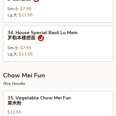
捞
Basil
面
Lo
Sm.小:
$7.95
Mein
Lg.大:
$11.55
罗
勒
34.
34. House Special Basil Lo Mein
虾
House
罗勒本楼捞面
捞
Special
面
Basil
Sm.小:
$7.95
Lo
Lg.大:
$11.55
Mein
罗
勒
Chow Mei Fun
本
Rice Noodle
楼
捞
35.
面
35. Vegetable Chow Mei Fun
Vegetable
菜米粉
Chow
$11.55
Mei