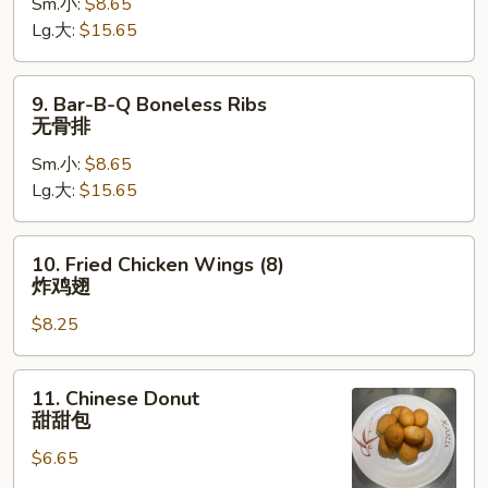
Sm.小:
$8.65
Q
Lg.大:
$15.65
Spare
Ribs
排
9.
9. Bar-B-Q Boneless Ribs
骨
Bar-
无骨排
B-
Sm.小:
$8.65
Q
Lg.大:
$15.65
Boneless
Ribs
无
10.
10. Fried Chicken Wings (8)
骨
Fried
炸鸡翅
排
Chicken
$8.25
Wings
(8)
炸
11.
11. Chinese Donut
鸡
Chinese
甜甜包
翅
Donut
$6.65
甜
甜