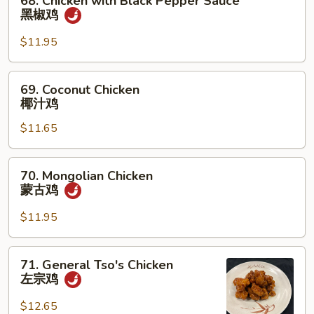
68. Chicken with Black Pepper Sauce
Chicken
黑椒鸡
with
Black
$11.95
Pepper
Sauce
69.
69. Coconut Chicken
黑
Coconut
椰汁鸡
椒
Chicken
鸡
$11.65
椰
汁
鸡
70.
70. Mongolian Chicken
Mongolian
蒙古鸡
Chicken
蒙
$11.95
古
鸡
71.
71. General Tso's Chicken
General
左宗鸡
Tso's
Chicken
$12.65