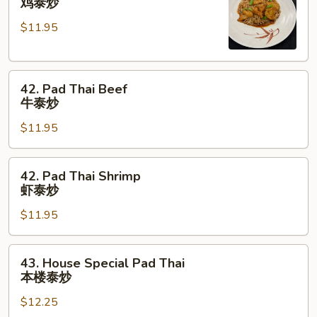
鸡泰炒
Thai
$11.95
Chicken
鸡
泰
42.
炒
42. Pad Thai Beef
Pad
牛泰炒
Thai
$11.95
Beef
牛
泰
42.
42. Pad Thai Shrimp
炒
Pad
虾泰炒
Thai
$11.95
Shrimp
虾
泰
43.
43. House Special Pad Thai
炒
House
本楼泰炒
Special
$12.25
Pad