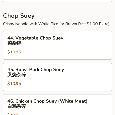
Thai
本
楼
Chop Suey
泰
Crispy Noodle with White Rice (or Brown Rice $1.00 Extra)
炒
44.
44. Vegetable Chop Suey
Vegetable
菜杂碎
Chop
$10.95
Suey
菜
杂
45.
45. Roast Pork Chop Suey
碎
Roast
叉烧杂碎
Pork
$10.95
Chop
Suey
叉
46.
46. Chicken Chop Suey (White Meat)
烧
Chicken
白鸡杂碎
杂
Chop