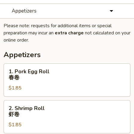
Appetizers
Please note: requests for additional items or special
preparation may incur an
extra charge
not calculated on your
online order.
Appetizers
1.
1. Pork Egg Roll
Pork
春卷
Egg
$1.85
Roll
春
卷
2.
2. Shrimp Roll
Shrimp
虾卷
Roll
$1.85
虾
卷