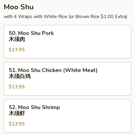
楼
Moo Shu
杂
with 4 Wraps with White Rice (or Brown Rice $1.00 Extra)
碎
50.
50. Moo Shu Pork
Moo
木须肉
Shu
$13.95
Pork
木
须
51.
51. Moo Shu Chicken (White Meat)
肉
Moo
木须白鸡
Shu
$13.95
Chicken
(White
Meat)
52.
52. Moo Shu Shrimp
木
Moo
木须虾
须
Shu
白
$13.95
Shrimp
鸡
木