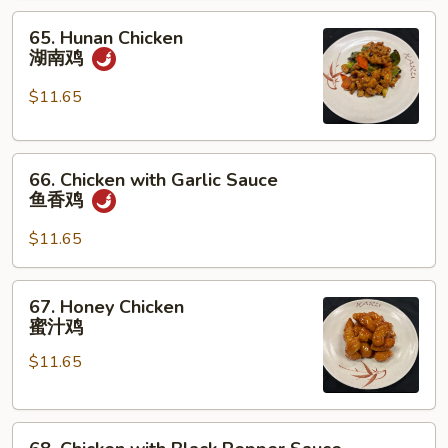
保
65.
鸡
65. Hunan Chicken
Hunan
湖南鸡
Chicken
湖
$11.65
南
鸡
66.
66. Chicken with Garlic Sauce
Chicken
鱼香鸡
with
Garlic
$11.65
Sauce
鱼
67.
67. Honey Chicken
香
Honey
蜜汁鸡
鸡
Chicken
$11.65
蜜
汁
鸡
68.