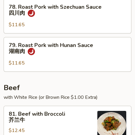
Sauce
78.
78. Roast Pork with Szechuan Sauce
鱼
Roast
四川肉
香
Pork
肉
with
$11.65
Szechuan
Sauce
79.
79. Roast Pork with Hunan Sauce
四
Roast
湖南肉
川
Pork
肉
with
$11.65
Hunan
Sauce
湖
Beef
南
with White Rice (or Brown Rice $1.00 Extra)
肉
81.
81. Beef with Broccoli
Beef
芥兰牛
with
$12.45
Broccoli