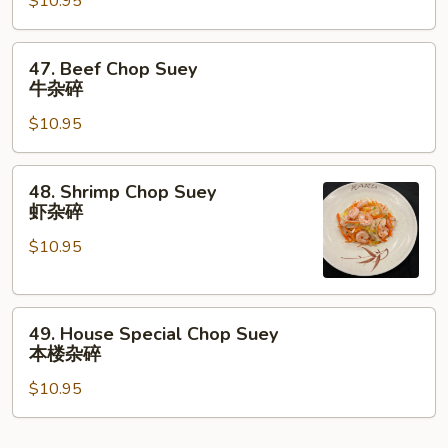
碎
$10.95
Suey
(White
Meat)
47.
47. Beef Chop Suey
白
Beef
牛杂碎
鸡
Chop
杂
$10.95
Suey
碎
牛
杂
48.
48. Shrimp Chop Suey
碎
Shrimp
虾杂碎
Chop
$10.95
Suey
虾
杂
49.
碎
49. House Special Chop Suey
House
本楼杂碎
Special
$10.95
Chop
Suey
本