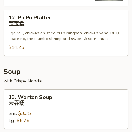
包
12.
12. Pu Pu Platter
Pu
宝宝盘
Pu
Egg roll, chicken on stick, crab rangoon, chicken wing, BBQ
Platter
spare rib, fried jumbo shrimp and sweet & sour sauce
宝
$14.25
宝
盘
Soup
with Crispy Noodle
13.
13. Wonton Soup
Wonton
云吞汤
Soup
Sm.:
$3.35
云
Lg.:
$5.75
吞
汤