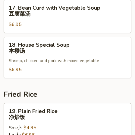
辣
17.
17. Bean Curd with Vegetable Soup
汤
Bean
豆腐菜汤
Curd
$6.95
with
Vegetable
Soup
18.
18. House Special Soup
豆
House
本楼汤
腐
Special
菜
Shrimp, chicken and pork with mixed vegetable
Soup
汤
本
$6.95
楼
汤
Fried Rice
19.
19. Plain Fried Rice
Plain
净炒饭
Fried
Sm.小:
$4.95
Rice