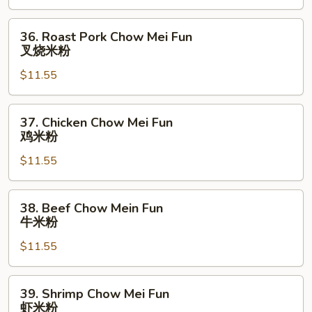
Fun
菜
36.
36. Roast Pork Chow Mei Fun
米
Roast
叉烧米粉
粉
Pork
$11.55
Chow
Mei
Fun
37.
37. Chicken Chow Mei Fun
叉
Chicken
鸡米粉
烧
Chow
米
$11.55
Mei
粉
Fun
鸡
38.
38. Beef Chow Mein Fun
米
Beef
牛米粉
粉
Chow
$11.55
Mein
Fun
牛
39.
39. Shrimp Chow Mei Fun
米
Shrimp
虾米粉